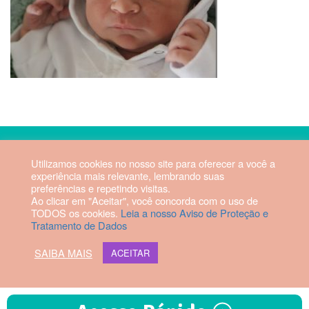
2026 © Hospital Vila da Serra. Todos os direitos reservados.
Utilizamos cookies no nosso site para oferecer a você a
experiência mais relevante, lembrando suas
Diretor Técnico: Fabrício Manoel
preferências e repetindo visitas.
Rezende Dias | CRM-MG 56879
Ao clicar em "Aceitar", você concorda com o uso de
TODOS os cookies.
Leia a nosso Aviso de Proteção e
Tratamento de Dados
Webmail HVS
SAIBA MAIS
ACEITAR