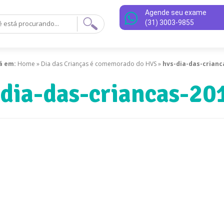
Agende seu exame
(31) 3003-9855
á em:
Home
»
Dia das Crianças é comemorado do HVS
»
hvs-dia-das-crianc
-dia-das-criancas-20