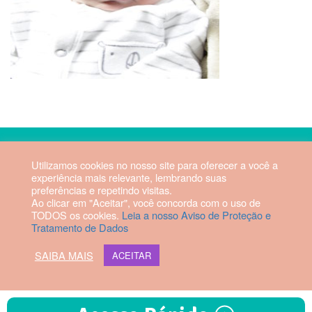
2026 © Hospital Vila da Serra. Todos os direitos reservados.
Utilizamos cookies no nosso site para oferecer a você a
experiência mais relevante, lembrando suas
Diretor Técnico: Fabrício Manoel
preferências e repetindo visitas.
Rezende Dias | CRM-MG 56879
Ao clicar em "Aceitar", você concorda com o uso de
TODOS os cookies.
Leia a nosso Aviso de Proteção e
Tratamento de Dados
Webmail HVS
SAIBA MAIS
ACEITAR