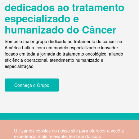
dedicados ao tratamento
especializado e
humanizado do Câncer
Somos o maior grupo dedicado ao tratamento do câncer na
Pl
Pl
América Latina, com um modelo especializado e inovador
focado em toda a jornada do tratamento oncológico, aliando
eficiência operacional, atendimento humanizado e
especialização.
Conheça o Grupo
2026 © Hospital Vila da Serra. Todos os direitos reservados.
Utilizamos cookies no nosso site para oferecer a você a
experiência mais relevante, lembrando suas