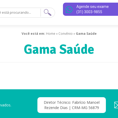
Agende seu exame
(31) 3003-9855
Você está em:
Home
»
Convênio
»
Gama Saúde
Gama Saúde
Diretor Técnico: Fabrício Manoel
rvados.
Rezende Dias | CRM-MG 56879