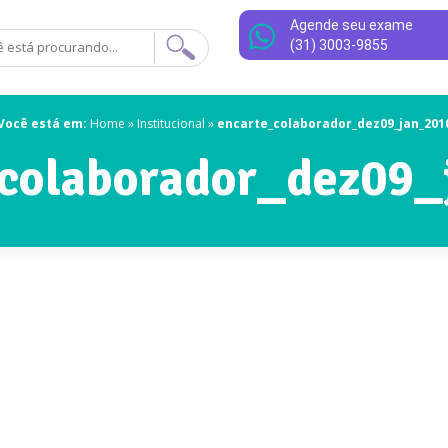
Agende seu exame
(31) 3003-9855
Você está em:
Home
»
Institucional
»
encarte_colaborador_dez09_jan_201
colaborador_dez09