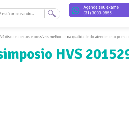
Agende seu exame
(31) 3003-9855
VS discute acertos e possíveis melhorias na qualidade do atendimento presta
simposio HVS 20152