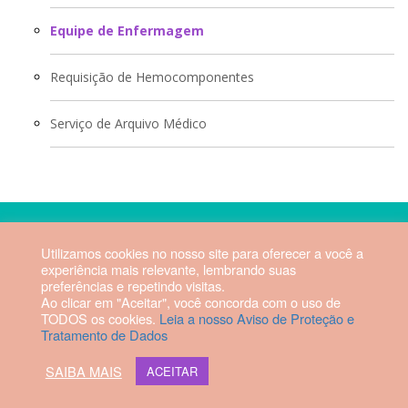
Equipe de Enfermagem
Requisição de Hemocomponentes
Serviço de Arquivo Médico
2026 © Hospital Vila da Serra. Todos os direitos reservados.
Utilizamos cookies no nosso site para oferecer a você a
experiência mais relevante, lembrando suas
Diretor Técnico: Fabrício Manoel
preferências e repetindo visitas.
Rezende Dias | CRM-MG 56879
Ao clicar em "Aceitar", você concorda com o uso de
TODOS os cookies.
Leia a nosso Aviso de Proteção e
Tratamento de Dados
Webmail HVS
SAIBA MAIS
ACEITAR