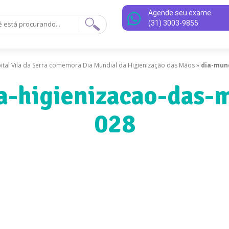
Agende seu exame
(31) 3003-9855
ital Vila da Serra comemora Dia Mundial da Higienização das Mãos
»
dia-mun
a-higienizacao-das-
028