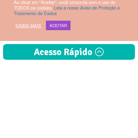
Ao clicar em "Aceitar", você concorda com o uso de
TODOS os cookies.
Leia a nosso Aviso de Proteção e
Tratamento de Dados
SAIBA MAIS
ACEITAR
Acesso Rápido
2026 © Hospital Vila da Serra. Todos os direitos reservados.
Diretor Técnico: Fabrício Manoel
Rezende Dias | CRM-MG 56879
Exames
Maternidade
Especialidades
Webmail HVS
Marcar uma
Horários de Visita
Convênios
Consulta