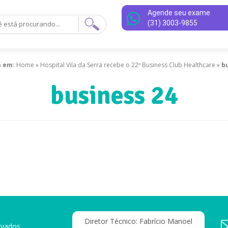
Agende seu exame
(31) 3003-9855
á em:
Home
»
Hospital Vila da Serra recebe o 22º Business Club Healthcare
»
b
business 24
Diretor Técnico: Fabrício Manoel
rvados.