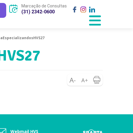
Marcação de Consultas
(31) 2342-0600
aEspecializandosHVS27
sHVS27
Webmail HVS