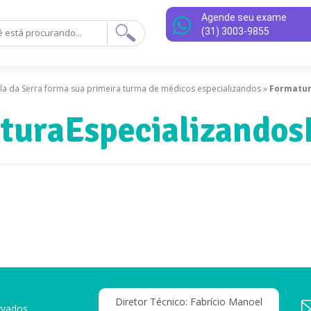
Agende seu exame
(31) 3003-9855
ila da Serra forma sua primeira turma de médicos especializandos
»
Formatur
turaEspecializando
Diretor Técnico: Fabrício Manoel
rvados.