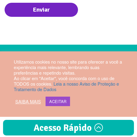
2026 © Hospital Vila da Serra. Todos os direitos reservados.
Utilizamos cookies no nosso site para oferecer a você a
experiência mais relevante, lembrando suas
Diretor Técnico: Fabrício Manoel
preferências e repetindo visitas.
Rezende Dias | CRM-MG 56879
Ao clicar em "Aceitar", você concorda com o uso de
TODOS os cookies.
Leia a nosso Aviso de Proteção e
Tratamento de Dados
Webmail HVS
SAIBA MAIS
ACEITAR
Acesso Rápido