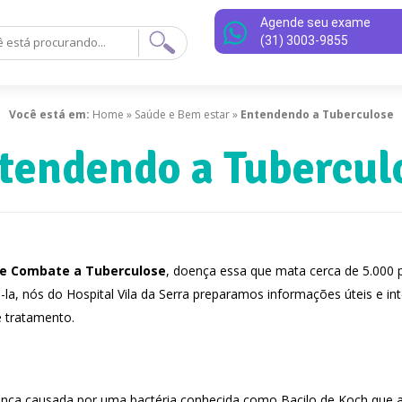
Agende seu exame
(31) 3003-9855
Você está em:
Home
»
Saúde e Bem estar
»
Entendendo a Tuberculose
tendendo a Tubercul
de Combate a Tuberculose
, doença essa que mata cerca de 5.000 p
á-la, nós do Hospital Vila da Serra preparamos informações úteis e i
 tratamento.
nça causada por uma bactéria conhecida como Bacilo de Koch que 