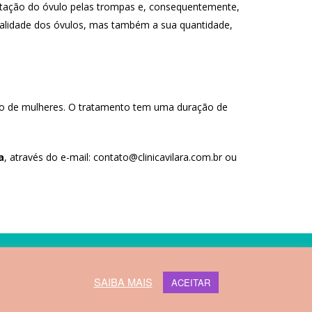
ptação do óvulo pelas trompas e, consequentemente,
qualidade dos óvulos, mas também a sua quantidade,
upo de mulheres. O tratamento tem uma duração de
a
, através do e-mail: contato@clinicavilara.com.br ou
Webmail HVS
SAIBA MAIS
ACEITAR