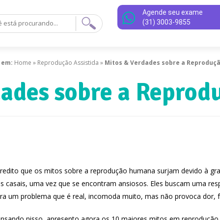
Agende seu exame
(31) 3003-9855
 em:
Home
»
Reprodução Assistida
»
Mitos & Verdades sobre a Reprodu
dades sobre a Repro
redito que os mitos sobre a reprodução humana surjam devido à gr
s casais, uma vez que se encontram ansiosos. Eles buscam uma re
ra um problema que é real, incomoda muito, mas não provoca dor, 
nsando nisso, apresento agora os 10 maiores mitos em reproduçã