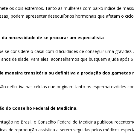
mete os dois extremos. Tanto as mulheres com baixo índice de massa 
sas) podem apresentar desequilíbrios hormonais que afetam o ciclo 
o da necessidade de se procurar um especialista
 que se considere o casal com dificuldades de conseguir uma gravid
5 anos de idade. Para eles, aconselhamos que busquem ajuda após 6
de maneira transitória ou definitiva a produção dos gametas 
o definitiva nas células que originam tanto os espermatozóides co
o do Conselho Federal de Medicina.
ntação no Brasil, o Conselho Federal de Medicina publicou recente
cnicas de reprodução assistida a serem seguidas pelos médicos espe