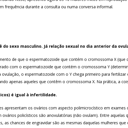
m frequência durante a consulta ou numa conversa informal.
ê do sexo masculino. Já relação sexual no dia anterior da ovul
imento de que o espermatozoide que contém o cromossoma X (que d
rado com o espermatozoide que contém o cromossoma Y (determinan
ovulação, o espermatozoide com o Y chega primeiro para fertilizar o
ando apenas aqueles que contêm o cromossoma X. Na prática, a cois
cos) é igual à infertilidade.
res apresentam os ovários com aspecto polimicrocístico em exames 
ovários policísticos são anovulatórias (não ovulam). Entre aquelas
es, as chances de engravidar são as mesmas daquelas mulheres que