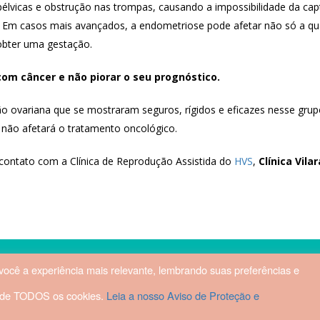
élvicas e obstrução nas trompas, causando a impossibilidade da ca
ide. Em casos mais avançados, a endometriose pode afetar não só a 
obter uma gestação.
com câncer e não piorar o seu prognóstico.
o ovariana que se mostraram seguros, rígidos e eficazes nesse gr
não afetará o tratamento oncológico.
contato com a Clínica de Reprodução Assistida do
HVS
,
Clínica Vilar
 você a experiência mais relevante, lembrando suas preferências e
Diretor Técnico: Fabrício Manoel
rvados.
Rezende Dias | CRM-MG 56879
o de TODOS os cookies.
Leia a nosso Aviso de Proteção e