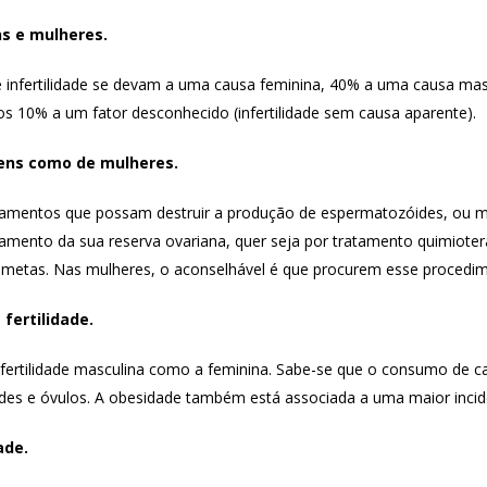
ns e mulheres.
e infertilidade se devam a uma causa feminina, 40% a uma causa ma
 10% a um fator desconhecido (infertilidade sem causa aparente).
mens como de mulheres.
tamentos que possam destruir a produção de espermatozóides, ou m
ento da sua reserva ovariana, quer seja por tratamento quimioteráp
ametas. Nas mulheres, o aconselhável é que procurem esse procedim
fertilidade.
 fertilidade masculina como a feminina. Sabe-se que o consumo de c
des e óvulos. A obesidade também está associada a uma maior incidên
ade.