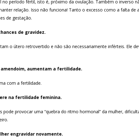
 no período fértil, isto é, próximo da ovulação. Também o inverso nã
manter relação. Isso não funciona! Tanto o excesso como a falta de
es de gestação.
 chances de gravidez.
am o útero retrovertido e não são necessariamente inférteis. Ele dev
e amendoim, aumentam a fertilidade.
ma com a fertilidade.
ere na fertilidade feminina.
as pode provocar uma “quebra do ritmo hormonal” da mulher, dificulta
iro.
lher engravidar novamente.