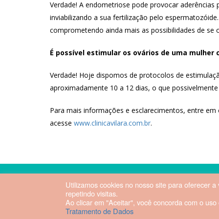
Verdade! A endometriose pode provocar aderências p
inviabilizando a sua fertilização pelo espermatozó
comprometendo ainda mais as possibilidades de se 
É possível estimular os ovários de uma mulher 
Verdade! Hoje dispomos de protocolos de estimulaçã
aproximadamente 10 a 12 dias, o que possivelmente 
Para mais informações e esclarecimentos, entre em 
acesse
www.clinicavilara.com.br
.
Utilizamos cookies no nosso site para oferecer a
2026 © Hospital Vila da Serra. Todos os direitos rese
repetindo visitas.
Ao clicar em "Aceitar", você concorda com o us
Tratamento de Dados