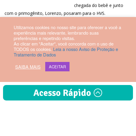
chegada do bebê e junto
com o primogênito, Lorenzo, posaram para o HVS.
Utilizamos cookies no nosso site para oferecer a você a
Mãe e bebê passam bem e já estão em casa.
experiência mais relevante, lembrando suas
preferências e repetindo visitas.
Ao clicar em "Aceitar", você concorda com o uso de
TODOS os cookies.
Leia a nosso Aviso de Proteção e
Tratamento de Dados
2026 © Hospital Vila da Serra. Todos os direitos reservados.
SAIBA MAIS
ACEITAR
Diretor Técnico: Fabrício Manoel
Rezende Dias | CRM-MG 56879
Acesso Rápido
Webmail HVS
Exames
Maternidade
Especialidades