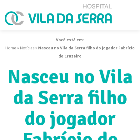
Você está em:
Home
»
Notícias
»
Nasceu no Vila da Serra filho do jogador Fabrício
do Cruzeiro
Nasceu no Vila
da Serra filho
do jogador
Fabrício do