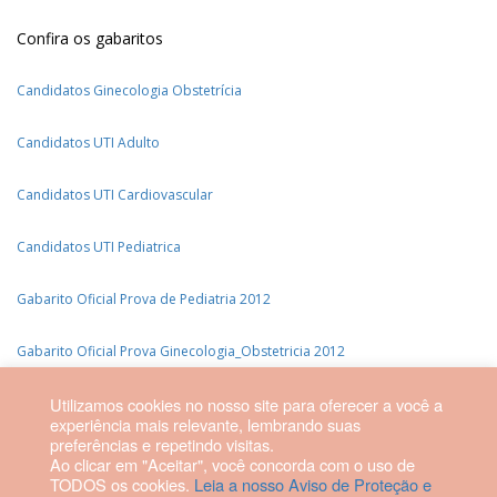
Confira os gabaritos
Candidatos Ginecologia Obstetrícia
Candidatos UTI Adulto
Candidatos UTI Cardiovascular
Candidatos UTI Pediatrica
Gabarito Oficial Prova de Pediatria 2012
Gabarito Oficial Prova Ginecologia_Obstetricia 2012
Utilizamos cookies no nosso site para oferecer a você a
Gabarito Oficial Prova UTI Adulto 2012
experiência mais relevante, lembrando suas
preferências e repetindo visitas.
Gabarito Oficial Prova UTI Cardiovascular 2012
Ao clicar em "Aceitar", você concorda com o uso de
TODOS os cookies.
Leia a nosso Aviso de Proteção e