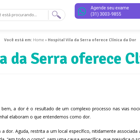
Agende seu exame
(31) 3003-9855
Você está em:
Home
»
Hospital Vila da Serra oferece Clínica da Dor
a da Serra oferece C
 bem, a dor é o resultado de um complexo processo nas vias nocice
inhal elaboram o que entendemos como dor.
 dor. Aguda, restrita a um local específico, nitidamente associada 
a, “em todo o corpo”, sem uma causa específica, que prejudica o son