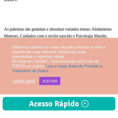
As palestras são gratuitas e abordam variados temas: Aleitamento
Materno, Cuidados com o recém nascido e Psicologia Mamãe,
Papai e Bebê.
Utilizamos cookies no nosso site para oferecer a você a
experiência mais relevante, lembrando suas
preferências e repetindo visitas.
Ao clicar em "Aceitar", você concorda com o uso de
TODOS os cookies.
Leia a nosso Aviso de Proteção e
Tratamento de Dados
Entrada gratuita para gestantes.
SAIBA MAIS
ACEITAR
Acesso Rápido
2026 © Hospital Vila da Serra. Todos os direitos reservados.
Diretor Técnico: Fabrício Manoel