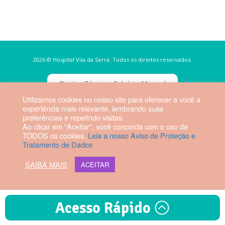
2026 © Hospital Vila da Serra. Todos os direitos reservados.
Diretor Técnico: Fabrício Manoel
Rezende Dias | CRM-MG 56879
Utilizamos cookies no nosso site para oferecer a você a
experiência mais relevante, lembrando suas
preferências e repetindo visitas.
Webmail HVS
Ao clicar em "Aceitar", você concorda com o uso de
TODOS os cookies.
Leia a nosso Aviso de Proteção e
Tratamento de Dados
SAIBA MAIS
ACEITAR
Acesso Rápido