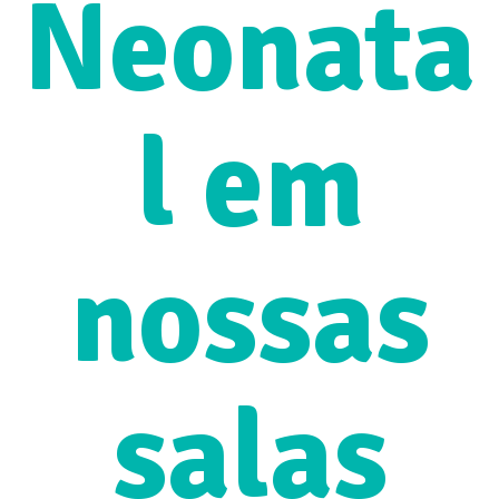
Neonata
l em
nossas
salas