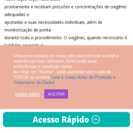
prontamente e recebam pressões e concentrações de oxigênio
adequadas e
ajustadas a suas necessidades individuais, além de
monitorização de ponta
durante todo o procedimento. O oxigênio, quando necessário é
também aquecido e
umidificado.
Utilizamos cookies no nosso site para oferecer a você a
experiência mais relevante, lembrando suas
preferências e repetindo visitas.
Ao clicar em "Aceitar", você concorda com o uso de
TODOS os cookies.
Leia a nosso Aviso de Proteção e
Tratamento de Dados
SAIBA MAIS
ACEITAR
Acesso Rápido