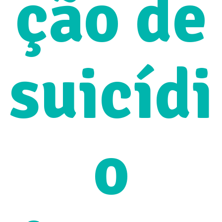
ção de
suicídi
o