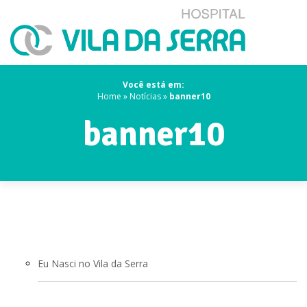
Você está em:
Home
»
Notícias
»
banner10
banner10
Eu Nasci no Vila da Serra