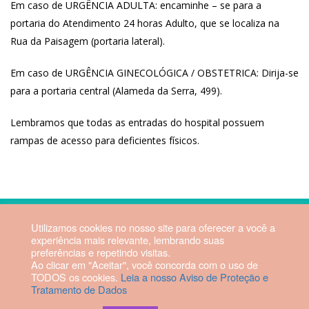
Em caso de URGÊNCIA ADULTA: encaminhe – se para a
portaria do Atendimento 24 horas Adulto, que se localiza na
Rua da Paisagem (portaria lateral).
Em caso de URGÊNCIA GINECOLÓGICA / OBSTETRICA: Dirija-se
para a portaria central (Alameda da Serra, 499).
Lembramos que todas as entradas do hospital possuem
rampas de acesso para deficientes físicos.
2026 © Hospital Vila da Serra. Todos os direitos reservados.
Utilizamos cookies no nosso site para oferecer a você a
experiência mais relevante, lembrando suas
preferências e repetindo visitas.
Diretor Técnico: Fabrício Manoel
Ao clicar em "Aceitar", você concorda com o uso de
Rezende Dias | CRM-MG 56879
TODOS os cookies.
Leia a nosso Aviso de Proteção e
Tratamento de Dados
Webmail HVS