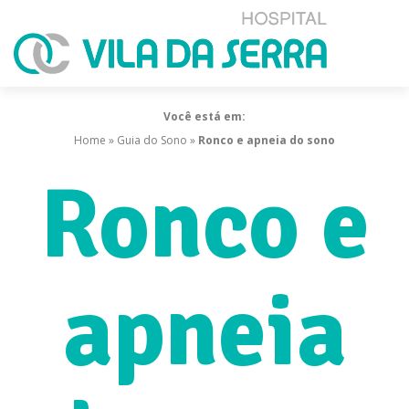
Você está em:
Home
»
Guia do Sono
»
Ronco e apneia do sono
Ronco e
apneia