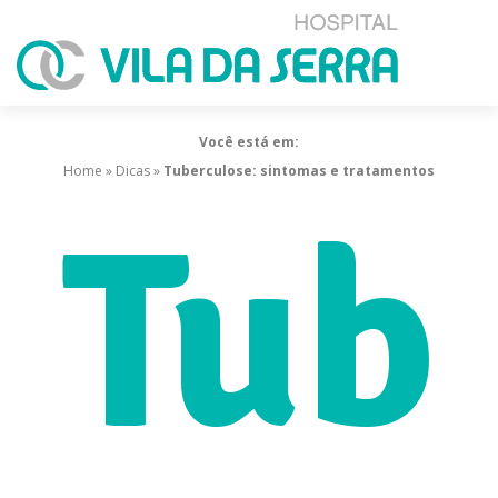
Você está em:
Home
»
Dicas
»
Tuberculose: sintomas e tratamentos
Tub