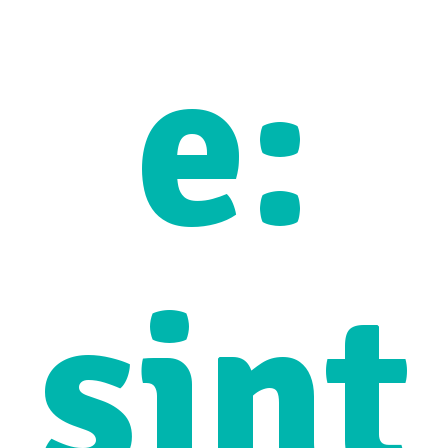
e:
sint