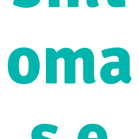
oma
s e