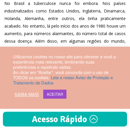
No Brasil a tuberculose nunca foi embora. Nos países
industrializados como Estados Unidos, Inglaterra, Dinamarca,
Holanda, Alemanha, entre outros, ela tinha praticamente
acabado. No entanto, lá pelo início dos anos de 1980 houve um
aumento, para números alarmantes, do número total de casos
dessa doença. Além disso, em algumas regiões do mundo,
houve um preocupante aumento de casos de tuberculose que
Utilizamos cookies no nosso site para oferecer a você a
não se consegue curar com os medicamentos habituais e que é
experiência mais relevante, lembrando suas
chamada de tuberculose multi resistente.
preferências e repetindo visitas.
Ao clicar em "Aceitar", você concorda com o uso de
A tuberculose é mais comum em alguns
TODOS os cookies.
Leia a nosso Aviso de Proteção e
Tratamento de Dados
grupos específicos de pessoas? Quais?
SAIBA MAIS
ACEITAR
Sim, a tuberculose é mais comum em alguns grupos específicos
de pessoas. São pessoas que, por algum motivo, estão com as
suas defesas naturais um pouco diminuídas ou que convivem
Acesso Rápido
de forma muito próxima com quem tem tuberculose, seja em
casa, no trabalho, em hospitais, em prisões ou em albergues.